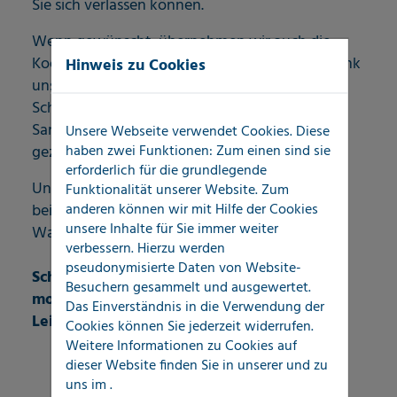
Sie sich verlassen können.
Wenn gewünscht, übernehmen wir auch die
Koordination der Folge- und Nachgewerke. Dank
Hinweis zu Cookies
unserer sofort verfügbaren
Schadendokumentation können weitere
Sanierungsmaßnahmen schnell, effizient und
Unsere Webseite verwendet Cookies. Diese
haben zwei Funktionen: Zum einen sind sie
gezielt eingeleitet werden.
erforderlich für die grundlegende
Unser SchadenERSTservice – Ihre erste Adresse
Funktionalität unserer Website. Zum
anderen können wir mit Hilfe der Cookies
bei Leckageortung, Rohrbruchanalyse und
unsere Inhalte für Sie immer weiter
Wasserschadendiagnose.
verbessern. Hierzu werden
pseudonymisierte Daten von Website-
Schnell, zuverlässig, unabhängig – mit
Besuchern gesammelt und ausgewertet.
modernster Leckortungstechnik und
Das Einverständnis in die Verwendung der
Leidenschaft für Qualität.
Cookies können Sie jederzeit widerrufen.
Weitere Informationen zu Cookies auf
dieser Website finden Sie in unserer
und zu
uns im
.